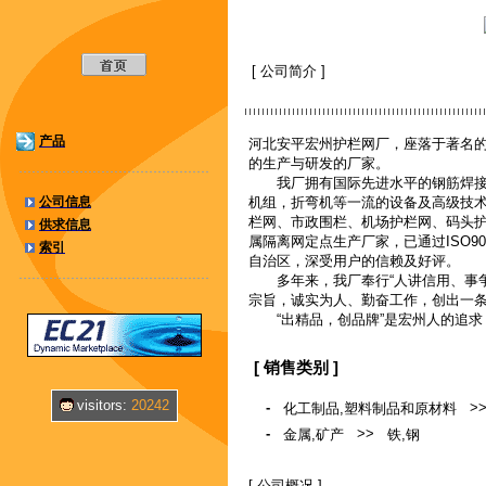
[ 公司简介 ]
产品
河北安平宏州护栏网厂，座落于著名的“
的生产与研发的厂家。
我厂拥有国际先进水平的钢筋焊接网
公司信息
机组，折弯机等一流的设备及高级技
栏网、市政围栏、机场护栏网、码头
供求信息
属隔离网定点生产厂家，已通过ISO9
索引
自治区，深受用户的信赖及好评。
多年来，我厂奉行“人讲信用、事争一
宗旨，诚实为人、勤奋工作，创出一条精
“出精品，创品牌”是宏州人的追求
[ 销售类别 ]
visitors:
20242
-
>
化工制品,塑料制品和原材料
-
>>
金属,矿产
铁,钢
[ 公司概况 ]